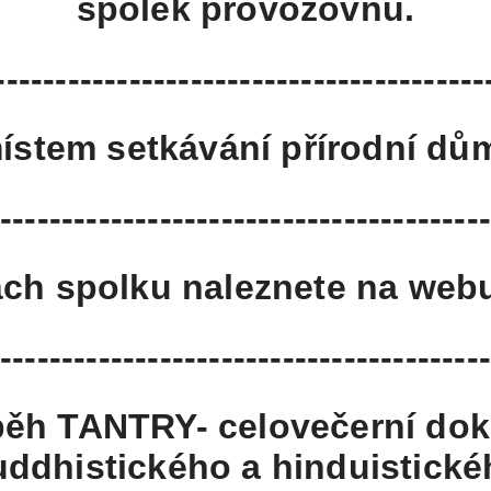
spolek provozovnu.
----------------------------------------
místem setkávání přírodní dům
----------------------------------------
itách spolku naleznete na we
---------------------------------------
běh TANTRY- celovečerní dok
uddhistického a hinduistické