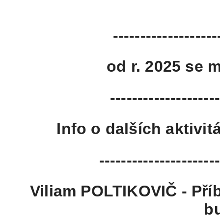
-------------------
od r. 2025 se 
--------------------
Info o dalších aktiv
----------------------
Viliam POLTIKOVIČ - Pří
b