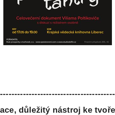
----------------------------------------
ce, důležitý
nástroj ke tvoře