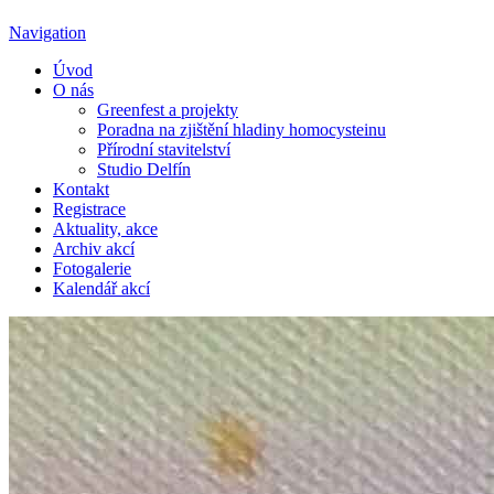
Navigation
Úvod
O nás
Greenfest a projekty
Poradna na zjištění hladiny homocysteinu
Přírodní stavitelství
Studio Delfín
Kontakt
Registrace
Aktuality, akce
Archiv akcí
Fotogalerie
Kalendář akcí