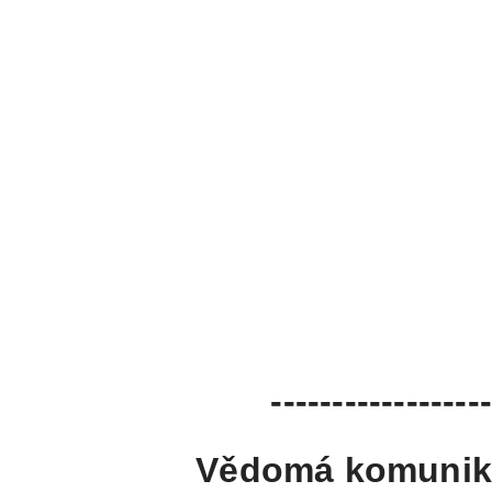
------------------
Vědomá komunika