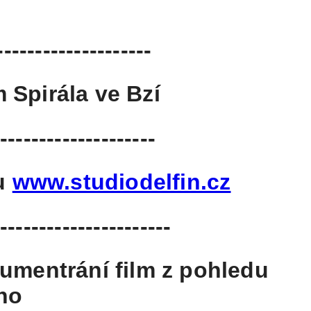
--------------------
 Spirála ve Bzí
--------------------
bu
www.studiodelfin.cz
-----------------------
umentrání film z pohledu
ho