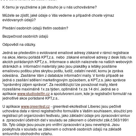
K čemu je využíváme a jak dlouho je u nás uchováváme?
Můžete se zjistit, jaké údaje o Vás vedeme a případně chcete výmaz
evidovanych údajů?
Předání osobních údajů třetím osobám?
Bezpečnost osobních údajů
Odpovědi na otázky.
Jedná se především o evidované emailové adresy získané v rámci registrace
na akce, kterou pořádá KPT,z.s. nebo získané emailové adresy z desk listu na
akcích pořádaných KPT,z.s.. Informace o akcích naleznete na našich webových
stránkách a informační materiály jako jsou plakátky a letáky posíláme
emailovou poštou přes skrytou poštu, tudíž, ostatní nevidí, komu je zpráva
odeslána. Zasíláme Vám z databáze informační maily. V tomto případě se
jedná o zasílání sdělení marketingovým způsobem, a KPT,z.s. jako správce
"oprávněný zájem správce". Za neobtěžující lze považovat maily, které
rozesíláme maximálně 1x za týden, optimálně 1x za 14 dní. Jedná se o
aplikace
www.studiodelfin.cz
a spolutvoreni.com, kde je registrační formulář na
jednotlivé akce pořádané KPT,z.s..
U aplikace
www.greenfest.cz
- greenfest-ekofestival Liberec jsou pečlivě
uchována data v rámci registračního formuláře s Vaším souhlasem, sloužící pro
registraci při organizování festivalu, jako základní údaje pro zpracování smluv
a zpracování účetních dat v souladu se zákonem o účetnictví zák.č.563/1991
Sb. Tyto údaje jsou pouze pro vnitřní zpracování a jsou neveřejná. Jsou
poskytnuta v souladu se zákonem o ochraně osobních údajů na základě
smluvního obchodního vztahu.