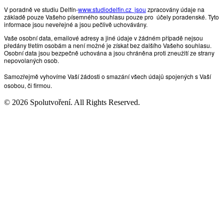
V poradně ve studiu Delfín-
www.studiodelfin.cz jsou
zpracovány údaje na
základě pouze Vašeho písemného souhlasu pouze pro účely poradenské. Tyto
informace jsou neveřejné a jsou pečlivě uchovávány.
Vaše osobní data, emailové adresy a jiné údaje v žádném případě nejsou
předány třetím osobám a není možné je získat bez dalšího Vašeho souhlasu.
Osobní data jsou bezpečně uchována a jsou chráněna proti zneužití ze strany
nepovolaných osob.
Samozřejmě vyhovíme Vaší žádosti o smazání všech údajů spojených s Vaší
osobou, či firmou.
© 2026 Spolutvoření. All Rights Reserved.
Ochrana osobních dat.