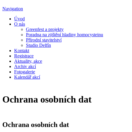
Navigation
Úvod
O nás
Greenfest a projekty
Poradna na zjištění hladiny homocysteinu
Přírodní stavitelství
Studio Delfín
Kontakt
Registrace
Aktuality, akce
Archiv akcí
Fotogalerie
Kalendář akcí
Ochrana osobních dat
Ochrana osobních dat