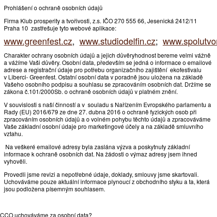
Prohlášení o ochraně osobních údajů
Firma Klub prosperity a tvořivosti, z.s. IČO 270 555 66, Jesenická 2412/11
Praha 10 zastřešuje tyto webové aplikace:
www.greenfest.cz
,
www.studiodelfin.cz
;
www.spolutvo
Charakter ochrany osobních údajů a jejich důvěryhodnost bereme velmi vážně
a vážíme Vaši důvěry. Osobní data, především se jedná o informace o emailové
adrese a registrační údaje pro potřebu organizačního zajištění ekofestivalu
v Liberci- Greenfest. Ostatní osobní data v poradně jsou uložena na základě
Vašeho osobního podpisu a souhlasu se zpracováním osobních dat. Držíme se
zákona č.101/2000Sb. o ochraně osobních údajů v platném znění.
V souvislosti s naší činností a v souladu s Nařízením Evropského parlamentu a
Rady (EU) 2016/679 ze dne 27. dubna 2016 o ochraně fyzických osob při
zpracováním osobních údajů a o volném pohybu těchto údajů a zpracováváme
Vaše základní osobní údaje pro marketingové účely a na základě smluvního
vztahu.
Na veškeré emailové adresy byla zaslána výzva a poskytnuty základní
informace k ochraně osobních dat. Na žádosti o výmaz adresy jsem ihned
vyhověli.
Provedli jsme revizi a nepotřebné údaje, doklady, smlouvy jsme skartovali.
Uchováváme pouze aktuální informace plynoucí z obchodního styku a ta, která
jsou podložena písemným souhlasem.
CCO uchováváme za osobní data?